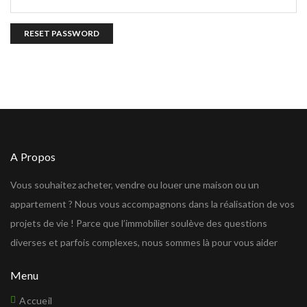
RESET PASSWORD
A Propos
Vous souhaitez acheter, vendre ou louer une maison ou un
appartement ? Nous vous accompagnons dans la réalisation de vos
projets de vie ! Parce que l’immobilier soulève des questions
diverses et parfois complexes, nous sommes là pour vous aider
Menu
Accueil