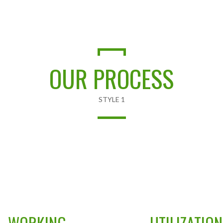
OUR PROCESS
STYLE 1
02
03
WORKING
UTILIZATION