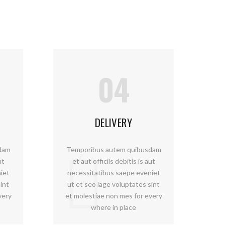
04
DELIVERY
dam
Temporibus autem quibusdam
ut
et aut officiis debitis is aut
iet
necessitatibus saepe eveniet
int
ut et seo lage voluptates sint
very
et molestiae non mes for every
where in place