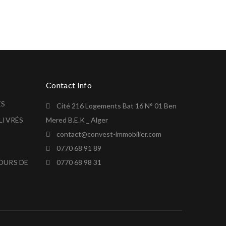
Contact Info
ÉS
Cité 216 Logements Bat 16 N° 01 Ben
LIVRÉS
Mered B.E.K _ Alger
contact@convest-immobilier.com
0770 68 91 89
OURS DE
0770 68 98 31