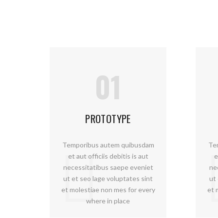
01
PROTOTYPE
Temporibus autem quibusdam
Te
et aut officiis debitis is aut
e
necessitatibus saepe eveniet
ne
ut et seo lage voluptates sint
ut
et molestiae non mes for every
et 
where in place