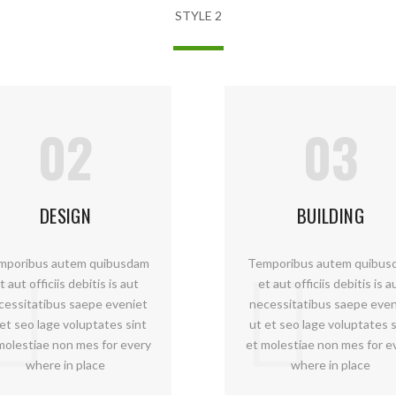
STYLE 2
02
03
DESIGN
BUILDING
mporibus autem quibusdam
Temporibus autem quibus
t aut officiis debitis is aut
et aut officiis debitis is a
cessitatibus saepe eveniet
necessitatibus saepe even
 et seo lage voluptates sint
ut et seo lage voluptates s
molestiae non mes for every
et molestiae non mes for e
where in place
where in place