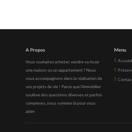
A Propos
Menu
Accuei
Vous souhaitez acheter, vendre ou louer
une maison ou un appartement ? Nous
Présen
vous accompagnons dans la réalisation de
Contac
vos projets de vie ! Parce que l’immobilier
soulève des questions diverses et parfois
complexes, nous sommes là pour vous
aider