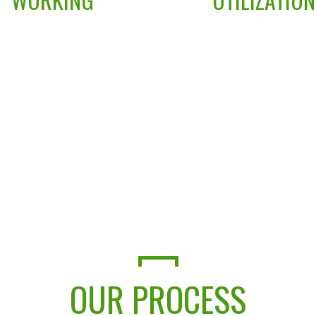
n commodo ligula eget dolor.
Aenean commodo ligula eget 
e penatibus et mag penatibus
Aeneane penatibus et mag pe
nis nis dis parturient montes,
et magnis nis dis parturient 
tur ridiculus mus donec quam
nascetur ridiculus mus done
felis.
felis.
OUR PROCESS