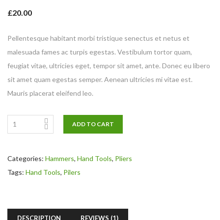
5.00
out
£
20.00
of 5
based on
customer
rating
Pellentesque habitant morbi tristique senectus et netus et
malesuada fames ac turpis egestas. Vestibulum tortor quam,
feugiat vitae, ultricies eget, tempor sit amet, ante. Donec eu libero
sit amet quam egestas semper. Aenean ultricies mi vitae est.
Mauris placerat eleifend leo.
ADD TO CART
Categories:
Hammers
,
Hand Tools
,
Pliers
Tags:
Hand Tools
,
Pilers
DESCRIPTION
REVIEWS (1)