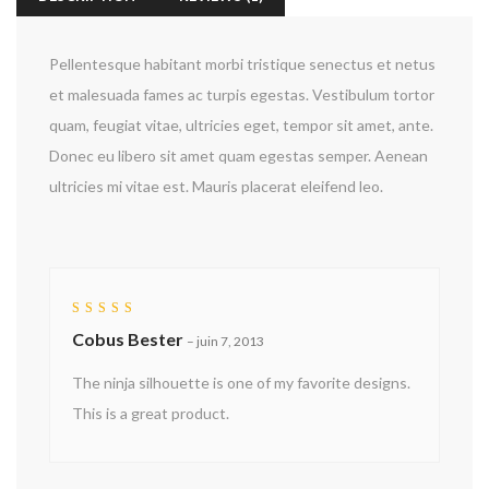
Pellentesque habitant morbi tristique senectus et netus
et malesuada fames ac turpis egestas. Vestibulum tortor
quam, feugiat vitae, ultricies eget, tempor sit amet, ante.
Donec eu libero sit amet quam egestas semper. Aenean
ultricies mi vitae est. Mauris placerat eleifend leo.
Rated
5
Cobus Bester
out of 5
–
juin 7, 2013
The ninja silhouette is one of my favorite designs.
This is a great product.