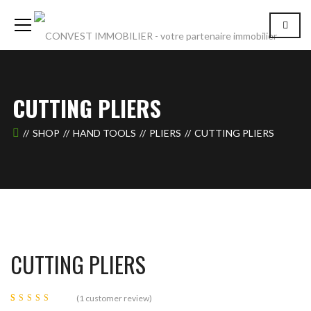
CUTTING PLIERS
SHOP
HAND TOOLS
PLIERS
CUTTING PLIERS
CUTTING PLIERS
(
1
customer review)
Rated
1