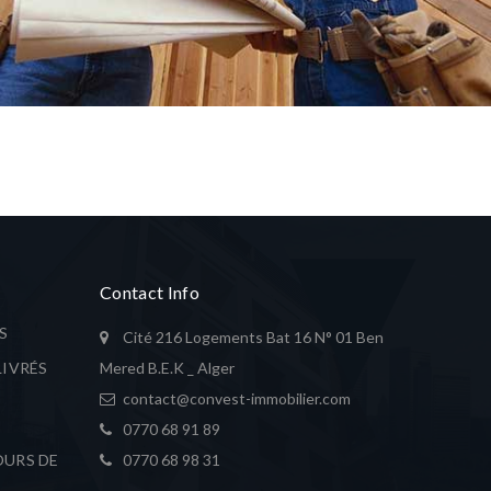
PENHOUSE
Contact Info
S
Cité 216 Logements Bat 16 N° 01 Ben
LIVRÉS
Mered B.E.K _ Alger
contact@convest-immobilier.com
0770 68 91 89
OURS DE
0770 68 98 31