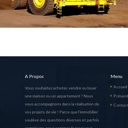
LONSDALE ROAD
A Propos
Menu
Accueil
Vous souhaitez acheter, vendre ou louer
une maison ou un appartement ? Nous
Présent
vous accompagnons dans la réalisation de
Contac
vos projets de vie ! Parce que l’immobilier
soulève des questions diverses et parfois
complexes, nous sommes là pour vous